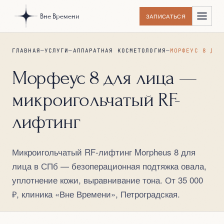
Вне Времени
ЗАПИСАТЬСЯ
ГЛАВНАЯ
—
УСЛУГИ
—
АППАРАТНАЯ КОСМЕТОЛОГИЯ
—
МОРФЕУС 8 ДЛЯ
Морфеус 8 для лица —
микроигольчатый RF-
лифтинг
Микроигольчатый RF-лифтинг Morpheus 8 для
лица в СПб — безоперационная подтяжка овала,
уплотнение кожи, выравнивание тона. От 35 000
₽, клиника «Вне Времени», Петроградская.