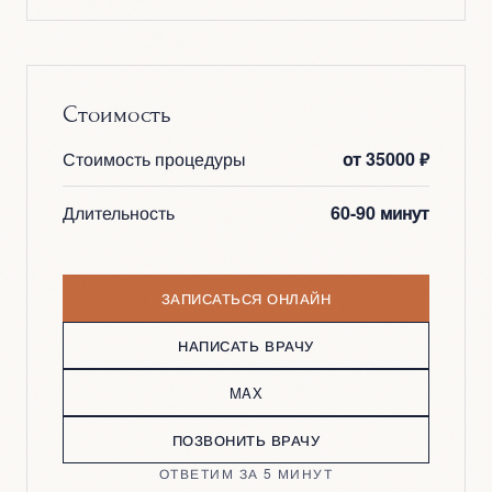
мм на лице. Это даёт более выраженный
лифтинговый эффект без агрессивного
Чаще всего 1-3 процедуры с интервалом 4-6
повреждения эпидермиса.
недель. Точное количество врач определяет
на консультации в зависимости от возраста,
Стоимость
состояния кожи и выраженности возрастных
изменений.
Стоимость процедуры
от 35000 ₽
Длительность
60-90 минут
ЗАПИСАТЬСЯ ОНЛАЙН
НАПИСАТЬ ВРАЧУ
MAX
ПОЗВОНИТЬ ВРАЧУ
ОТВЕТИМ ЗА 5 МИНУТ