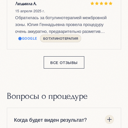
Людмила А.
15 апреля 2025 г.
Обратилась за ботулинотерапией межбровной
зоны. Юлия Геннадьевна провела процедуру
очень аккуратно, предварительно разметив
точки. Морщинки разгладились за 5 дней, при
GOOGLE
БОТУЛИНОТЕРАПИЯ
этом мимика осталась живой. Никакого эффекта
маски — именно то, чего я боялась и чего
удалось избежать.
ВСЕ ОТЗЫВЫ
Вопросы о процедуре
Когда будет виден результат?