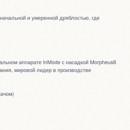
 начальной и умеренной дряблостью, где
альном аппарате InMode с насадкой Morpheus8
пания, мировой лидер в производстве
рачом)