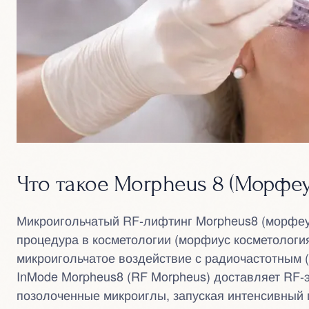
Что такое Morpheus 8 (Морфеу
Микроигольчатый RF-лифтинг Morpheus8 (морфеу
процедура в косметологии (морфиус косметологи
микроигольчатое воздействие с радиочастотным (
InMode Morpheus8 (RF Morpheus) доставляет RF-э
позолоченные микроиглы, запуская интенсивный 