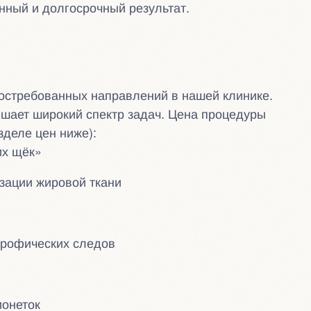
ный и долгосрочный результат.
остребованных направлений в нашей клинике.
шает широкий спектр задач. Цена процедуры
зделе цен ниже):
их щёк»
изации жировой ткани
трофических следов
онеток