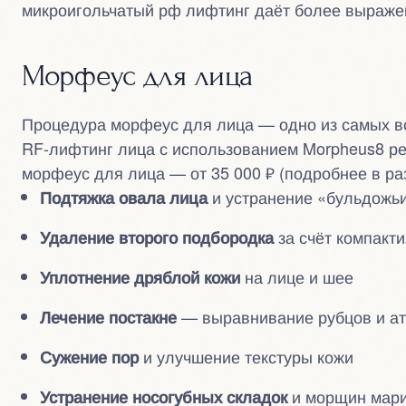
микроигольчатый рф лифтинг даёт более выражен
Морфеус для лица
Процедура морфеус для лица — одно из самых в
RF-лифтинг лица с использованием Morpheus8 ре
морфеус для лица — от 35 000 ₽ (подробнее в ра
и устранение «бульдожь
Подтяжка овала лица
за счёт компакт
Удаление второго подбородка
на лице и шее
Уплотнение дряблой кожи
— выравнивание рубцов и а
Лечение постакне
и улучшение текстуры кожи
Сужение пор
и морщин мари
Устранение носогубных складок