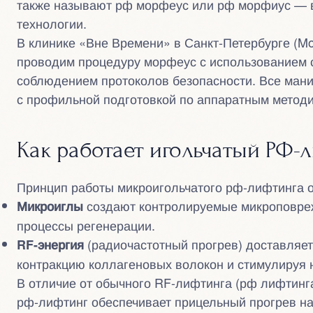
также называют рф морфеус или рф морфиус — вс
технологии.
В клинике «Вне Времени» в Санкт-Петербурге (Mo
проводим процедуру морфеус с использованием 
соблюдением протоколов безопасности. Все ман
с профильной подготовкой по аппаратным методи
Как работает игольчатый РФ-
Принцип работы микроигольчатого рф-лифтинга о
создают контролируемые микроповреж
Микроиглы
процессы регенерации.
(радиочастотный прогрев) доставляет
RF-энергия
контракцию коллагеновых волокон и стимулируя 
В отличие от обычного RF-лифтинга (рф лифтинга
рф-лифтинг обеспечивает прицельный прогрев на