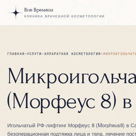
Вне Времени
КЛИНИКА ВРАЧЕБНОЙ КОСМЕТОЛОГИИ
ГЛАВНАЯ
—
УСЛУГИ
—
АППАРАТНАЯ КОСМЕТОЛОГИЯ
—
МИКРОИГОЛЬЧАТ
Микроигольча
(Морфеус 8) 
Игольчатый РФ-лифтинг Морфеус 8 (Morpheus8) в С
безоперационная подтяжка лица и тела, лечение пост