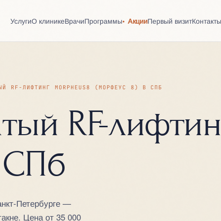
Услуги
О клинике
Врачи
Программы
Акции
Первый визит
Контакт
ЫЙ RF-ЛИФТИНГ MORPHEUS8 (МОРФЕУС 8) В СПБ
тый RF-лифтин
в СПб
анкт-Петербурге —
акне. Цена от 35 000