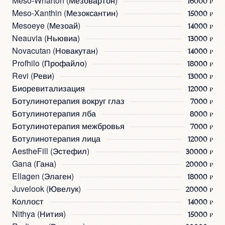
Meso-Wharton (Мезовартон)
16000 ₽
Meso-Xanthin (Мезоксантин)
15000 ₽
Mesoeye (Мезоай)
14000 ₽
Neauvia (Ньювиа)
13000 ₽
Novacutan (Новакутан)
14000 ₽
Profhilo (Профайло)
18000 ₽
Revi (Реви)
13000 ₽
Биоревитализация
12000 ₽
Ботулинотерапия вокруг глаз
7000 ₽
Ботулинотерапия лба
8000 ₽
Ботулинотерапия межбровья
7000 ₽
Ботулинотерапия лица
12000 ₽
AestheFill (Эстефил)
30000 ₽
Gana (Гана)
20000 ₽
Ellagen (Элаген)
18000 ₽
Juvelook (Ювелук)
20000 ₽
Коллост
14000 ₽
Nithya (Нития)
15000 ₽