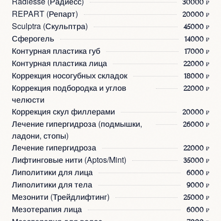
Radiesse (Радиесс)
30000 ₽
REPART (Репарт)
20000 ₽
Sculptra (Скульптра)
45000 ₽
Сферогель
14000 ₽
Контурная пластика губ
17000 ₽
Контурная пластика лица
22000 ₽
Коррекция носогубных складок
18000 ₽
Коррекция подбородка и углов
22000 ₽
челюсти
Коррекция скул филлерами
20000 ₽
Лечение гипергидроза (подмышки,
26000 ₽
ладони, стопы)
Лечение гипергидроза
22000 ₽
Лифтинговые нити (Aptos/Mint)
35000 ₽
Липолитики для лица
6000 ₽
Липолитики для тела
9000 ₽
Мезонити (Трейдлифтинг)
25000 ₽
Мезотерапия лица
6000 ₽