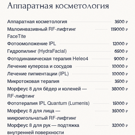
Аппаратная косметология
Аппаратная косметология
3500 ₽
Малоинвазивный RF-лифтинг
119000 ₽
FaceTite
Фотоомоложение IPL
12000 ₽
Гидропилинг (HydraFacial)
6500 ₽
Фотодинамическая терапия Heleo4
9000 ₽
Лечение купероза и сосудов
10000 ₽
Лечение пигментации (IPL)
10000 ₽
Микротоковая терапия
3500 ₽
Морфеус 8 для бёдер и коленей —
38000 ₽
RF-лифтинг
Фототерапия IPL Quantum (Lumenis)
15000 ₽
Морфеус 8 для лица —
35000 ₽
микроигольчатый RF-лифтинг
Морфеус 8 для рук — подтяжка
32000 ₽
внутренней поверхности