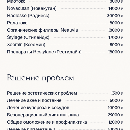
Миотокс
8000 ₽
Novacutan (Новакутан)
14000 ₽
Radiesse (Радиесс)
30000 ₽
Релатокс
8000 ₽
Органические филлеры Neauvia
18000 ₽
Stylage (Стилейдж)
17000 ₽
Xeomin (Ксеомин)
8000 ₽
Препараты Restylane (Рестилайн)
18000 ₽
Решение проблем
Решение эстетических проблем
1500 ₽
Лечение акне и постакне
5000 ₽
Лечение купероза и сосудов
10000 ₽
Безоперационный лифтинг лица
25000 ₽
Общее омоложение и профилактика
12000 ₽
Лечение пигментации
10000 ₽