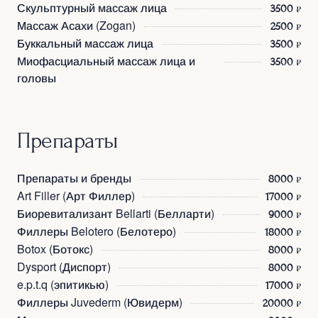
Скульптурный массаж лица
3500 ₽
Массаж Асахи (Zogan)
2500 ₽
Буккальный массаж лица
3500 ₽
Миофасциальный массаж лица и
3500 ₽
головы
Препараты
Препараты и бренды
8000 ₽
Art Filler (Арт Филлер)
17000 ₽
Биоревитализант Bellarti (Белларти)
9000 ₽
Филлеры Belotero (Белотеро)
18000 ₽
Botox (Ботокс)
8000 ₽
Dysport (Диспорт)
8000 ₽
e.p.t.q (эпитикью)
17000 ₽
Филлеры Juvederm (Ювидерм)
20000 ₽