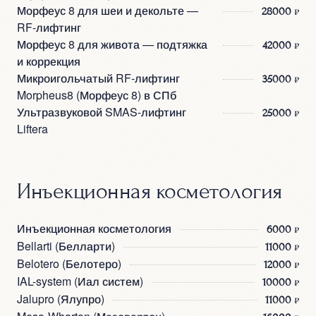
Морфеус 8 для шеи и декольте —
28000 ₽
RF-лифтинг
Морфеус 8 для живота — подтяжка
42000 ₽
и коррекция
Микроигольчатый RF-лифтинг
35000 ₽
Morpheus8 (Морфеус 8) в СПб
Ультразвуковой SMAS-лифтинг
25000 ₽
Liftera
Инъекционная косметология
Инъекционная косметология
6000 ₽
Bellarti (Белларти)
11000 ₽
Belotero (Белотеро)
12000 ₽
IAL-system (Иал систем)
10000 ₽
Jalupro (Ялупро)
11000 ₽