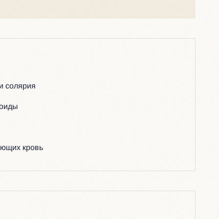
 и солярия
ноиды
ающих кровь