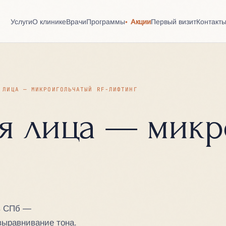
Услуги
О клинике
Врачи
Программы
Акции
Первый визит
Контакт
 ЛИЦА — МИКРОИГОЛЬЧАТЫЙ RF-ЛИФТИНГ
я лица — микр
в СПб —
выравнивание тона.