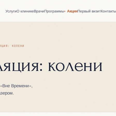
Услуги
О клинике
Врачи
Программы
Акции
Первый визит
Контакт
ЯЦИЯ: КОЛЕНИ
ляция: колени
 «Вне Времени»,
азером.