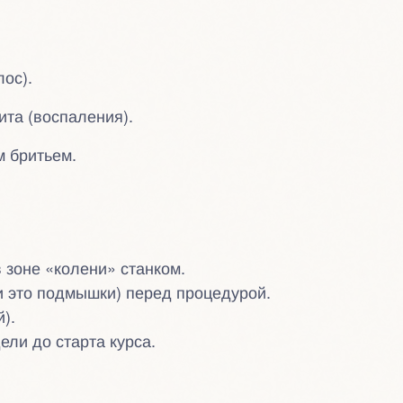
лос).
та (воспаления).
 бритьем.
 зоне «колени» станком.
и это подмышки) перед процедурой.
).
ели до старта курса.